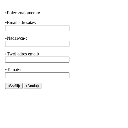
•Poleć znajomemu•
•Email adresata•:
•Nadawca•:
•Twój adres email•:
•Temat•:
•Wyślij•
•Anuluj•