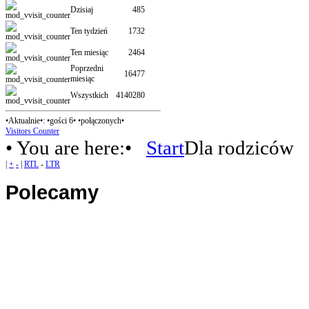
Dzisiaj
485
Ten tydzień
1732
Ten miesiąc
2464
Poprzedni
16477
miesiąc
Wszystkich
4140280
•Aktualnie•: •gości 6• •połączonych•
Visitors Counter
• You are here:•
Start
Dla rodziców
|
+
-
|
RTL
-
LTR
Polecamy