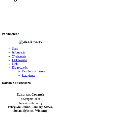
W
bibliotece
Start
Informacje
Wydarzenia
Ciekawostki
Linki
Dla rodziców
Bezpieczny Internet
O czytaniu
Kartka
z kalendarza
Dzisiaj jest:
Czwartek
6 Sierpnia 2026
Imieniny obchodzą
Felicysym, Jakub, January, Sława,
Stefan, Sykstus, Wincenty