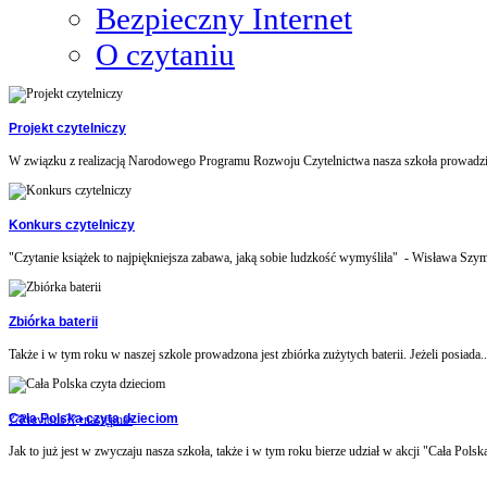
Bezpieczny Internet
O czytaniu
Projekt czytelniczy
W związku z realizacją Narodowego Programu Rozwoju Czytelnictwa nasza szkoła prowadzi 
Konkurs czytelniczy
"Czytanie książek to najpiękniejsza zabawa, jaką sobie ludzkość wymyśliła" - Wisława Szym
Zbiórka baterii
Także i w tym roku w naszej szkole prowadzona jest zbiórka zużytych baterii. Jeżeli posiada..
Cała Polska czyta dzieciom
??Previous??
•następna•
Jak to już jest w zwyczaju nasza szkoła, także i w tym roku bierze udział w akcji "Cała Polska