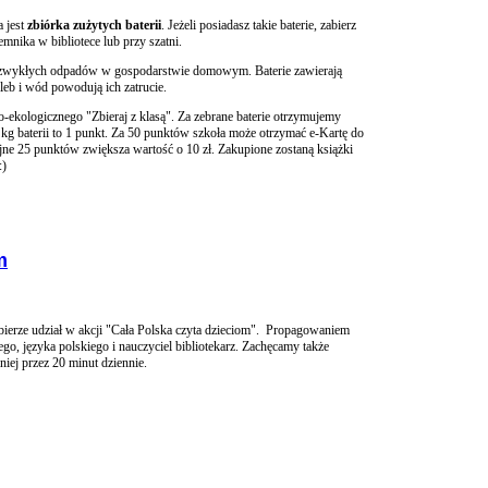
 jest
zbiórka zużytych baterii
. Jeżeli posiadasz takie baterie, zabierz
emnika w bibliotece lub przy szatni.
do zwykłych odpadów w gospodarstwie domowym. Baterie zawierają
gleb i wód powodują ich zatrucie.
o-ekologicznego "Zbieraj z klasą". Za zebrane baterie otrzymujemy
g baterii to 1 punkt. Za 50 punktów szkoła może otrzymać e-Kartę do
jne 25 punktów zwiększa wartość o 10 zł. Zakupione zostaną książki
:)
m
u bierze udział w akcji "Cała Polska czyta dzieciom". Propagowaniem
ego, języka polskiego i nauczyciel bibliotekarz. Zachęcamy także
iej przez 20 minut dziennie.