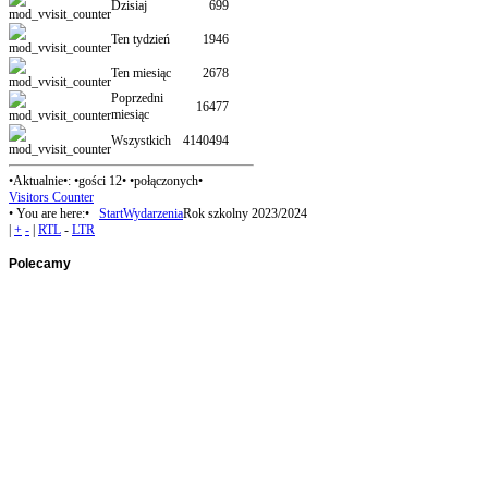
Dzisiaj
699
Ten tydzień
1946
Ten miesiąc
2678
Poprzedni
16477
miesiąc
Wszystkich
4140494
•Aktualnie•: •gości 12• •połączonych•
Visitors Counter
• You are here:•
Start
Wydarzenia
Rok szkolny 2023/2024
|
+
-
|
RTL
-
LTR
Polecamy