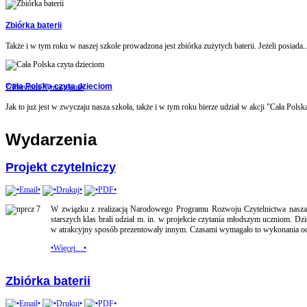
Zbiórka baterii
Także i w tym roku w naszej szkole prowadzona jest zbiórka zużytych baterii. Jeżeli posiada..
Cała Polska czyta dzieciom
??Previous??
•następna•
Jak to już jest w zwyczaju nasza szkoła, także i w tym roku bierze udział w akcji "Cała Polska
Wydarzenia
Projekt czytelniczy
W związku z realizacją Narodowego Programu Rozwoju Czytelnictwa nasza s
starszych klas brali udział m. in. w projekcie czytania młodszym uczniom. Dzie
w atrakcyjny sposób prezentowały innym. Czasami wymagało to wykonania 
•Więcej…•
Zbiórka baterii