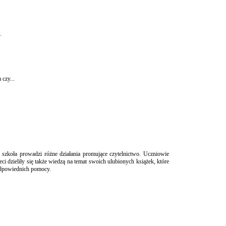
.
 czy...
zkoła prowadzi różne działania promujące czytelnictwo. Uczniowie
ci dzieliły się także wiedzą na temat swoich ulubionych książek, które
odpowiednich pomocy.