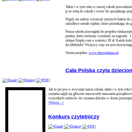
Także i w tym roku w naszej szkole prowadzona
je ze sobą do szkoły i wrzuć do specjalnego poj
Nigdy nie należy wyrzucać zużytych baterii 
szkodliwe metale ciężkie, które przenikając do 
Nasza szkoła przystąpiła do projektu edukacyjn
punkty, które możemy wymienić na nagrody. 1 k
sklepu Empik.com o wartości 20 zł. Każde kole
do biblioteki! Wszyscy więc na tym skorzystają
Strona projektu:
www.zbierajzklasa.pl
Cała Polska czyta dziecio
Jak to już jest w zwyczaju nasza szkoła, także i w tym rok
czytania zajęli się głównie nauczyciele nauczania początkow
wszystkich rodziców do czytania dziecku w domu przynajmn
•Więcej…•
Konkurs czytelniczy