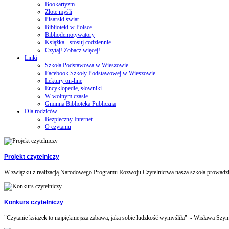
Bookartyzm
Złote myśli
Pisarski świat
Biblioteki w Polsce
Bibliodemotywatory
Książka - stosuj codziennie
Czytaj! Zobacz więcej!
Linki
Szkoła Podstawowa w Wieszowie
Facebook Szkoły Podstawowej w Wieszowie
Lektury on-line
Encyklopedie, słowniki
W wolnym czasie
Gminna Biblioteka Publiczna
Dla rodziców
Bezpieczny Internet
O czytaniu
Projekt czytelniczy
W związku z realizacją Narodowego Programu Rozwoju Czytelnictwa nasza szkoła prowadzi 
Konkurs czytelniczy
"Czytanie książek to najpiękniejsza zabawa, jaką sobie ludzkość wymyśliła" - Wisława Szym