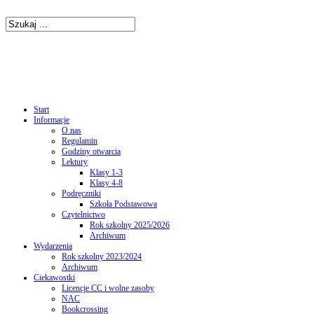
Start
Informacje
O nas
Regulamin
Godziny otwarcia
Lektury
Klasy 1-3
Klasy 4-8
Podręczniki
Szkoła Podstawowa
Czytelnictwo
Rok szkolny 2025/2026
Archiwum
Wydarzenia
Rok szkolny 2023/2024
Archiwum
Ciekawostki
Licencje CC i wolne zasoby
NAC
Bookcrossing