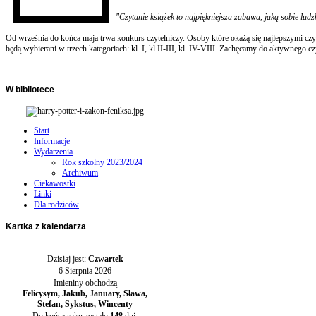
"Czytanie książek to najpiękniejsza zabawa, jaką sobie lud
Od września do końca maja trwa konkurs czytelniczy. Osoby które okażą się najlepszymi czy
będą wybierani w trzech kategoriach: kl. I, kl.II-III, kl. IV-VIII. Zachęcamy do aktywnego cz
W
bibliotece
Start
Informacje
Wydarzenia
Rok szkolny 2023/2024
Archiwum
Ciekawostki
Linki
Dla rodziców
Kartka
z kalendarza
Dzisiaj jest:
Czwartek
6 Sierpnia 2026
Imieniny obchodzą
Felicysym, Jakub, January, Sława,
Stefan, Sykstus, Wincenty
Do końca roku zostało
148
dni.