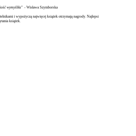
zkość wymyśliła" -
Wisława Szymborska
telnikami i wypożyczą najwięcej książek otrzymają nagrody. Najlepsi
ytania książek.