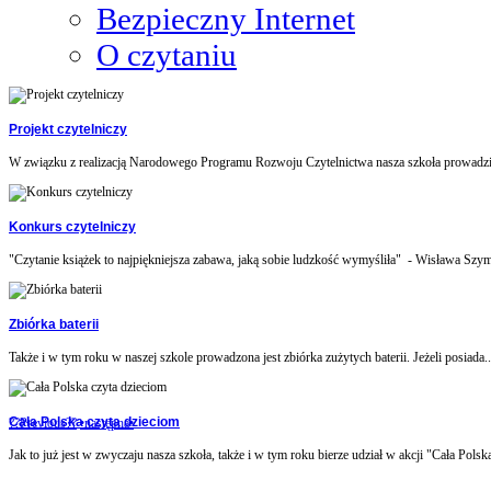
Bezpieczny Internet
O czytaniu
Projekt czytelniczy
W związku z realizacją Narodowego Programu Rozwoju Czytelnictwa nasza szkoła prowadzi 
Konkurs czytelniczy
"Czytanie książek to najpiękniejsza zabawa, jaką sobie ludzkość wymyśliła" - Wisława Szym
Zbiórka baterii
Także i w tym roku w naszej szkole prowadzona jest zbiórka zużytych baterii. Jeżeli posiada..
Cała Polska czyta dzieciom
??Previous??
•następna•
Jak to już jest w zwyczaju nasza szkoła, także i w tym roku bierze udział w akcji "Cała Polska