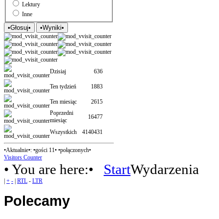
Lektury
Inne
Dzisiaj
636
Ten tydzień
1883
Ten miesiąc
2615
Poprzedni
16477
miesiąc
Wszystkich
4140431
•Aktualnie•: •gości 11• •połączonych•
Visitors Counter
• You are here:•
Start
Wydarzenia
|
+
-
|
RTL
-
LTR
Polecamy