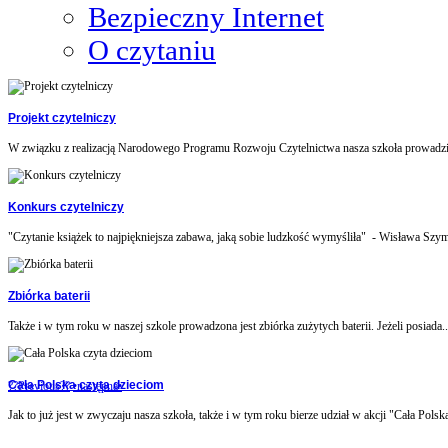
Bezpieczny Internet
O czytaniu
Projekt czytelniczy
W związku z realizacją Narodowego Programu Rozwoju Czytelnictwa nasza szkoła prowadzi 
Konkurs czytelniczy
"Czytanie książek to najpiękniejsza zabawa, jaką sobie ludzkość wymyśliła" - Wisława Szym
Zbiórka baterii
Także i w tym roku w naszej szkole prowadzona jest zbiórka zużytych baterii. Jeżeli posiada..
Cała Polska czyta dzieciom
??Previous??
•następna•
Jak to już jest w zwyczaju nasza szkoła, także i w tym roku bierze udział w akcji "Cała Polska