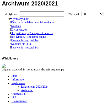
Archiwum 2020/2021
•Filtr tytułów•
•Wyświetl:•
•#•
•Tytuł artykułu•
1
Książka w pudełku - wyniki konkursu
2
Konkurs
3
Zwrot książek
4
"Ożywić książkę" - wyniki konkursu
5
Jeff Kinnley - spotkanie online
6
Pasowanie na czytelnika
7
Konkurs dla kl. 4-8
8
Pasowanie na czytelnika
W
bibliotece
Start
Informacje
Wydarzenia
Rok szkolny 2023/2024
Archiwum
Ciekawostki
Linki
Dla rodziców