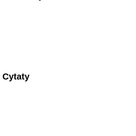
Panel1
Panel2
Panel3
Cytaty