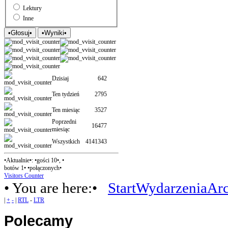
Lektury
Inne
Dzisiaj
642
Ten tydzień
2795
Ten miesiąc
3527
Poprzedni
16477
miesiąc
Wszystkich
4141343
•Aktualnie•: •gości 10•, •
botów 1• •połączonych•
Visitors Counter
• You are here:•
Start
Wydarzenia
Ar
|
+
-
|
RTL
-
LTR
Polecamy