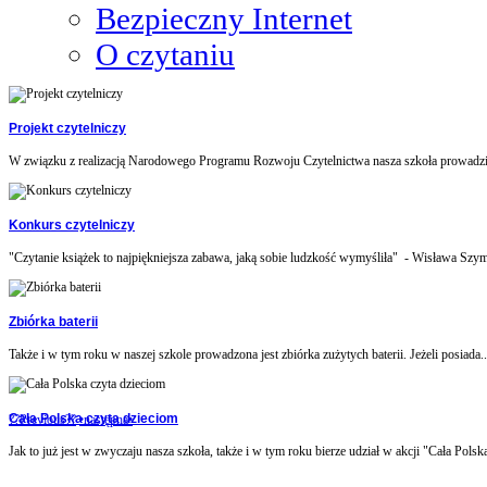
Bezpieczny Internet
O czytaniu
Projekt czytelniczy
W związku z realizacją Narodowego Programu Rozwoju Czytelnictwa nasza szkoła prowadzi 
Konkurs czytelniczy
"Czytanie książek to najpiękniejsza zabawa, jaką sobie ludzkość wymyśliła" - Wisława Szym
Zbiórka baterii
Także i w tym roku w naszej szkole prowadzona jest zbiórka zużytych baterii. Jeżeli posiada..
Cała Polska czyta dzieciom
??Previous??
•następna•
Jak to już jest w zwyczaju nasza szkoła, także i w tym roku bierze udział w akcji "Cała Polska