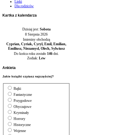
Linki
Dla rodziców
Kartka
z kalendarza
Dzisiaj jest:
Sobota
8 Sierpnia 2026
Imieniny obchodzą
Cyprian, Cyriak, Cyryl, Emil, Emilian,
Emiliusz, Niezamysł, Olech, Sylwiusz
Do końca roku zostało
146
dni.
Zodiak:
Lew
Ankieta
Jakie książki czytasz najczęściej?
Bajki
Fantastyczne
Przygodowe
Obyczajowe
Kryminały
Horrory
Historyczne
Wojenne