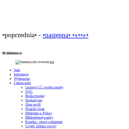
•poprzednia• -
•następna• •»••»•
W
bibliotece
Start
Informacje
Wydarzenia
Ciekawostki
Licencje CC i wolne zasoby
NAC
Bookcrossing
Bookartyzm
Złote myśli
Pisarski świat
Biblioteki w Polsce
Bibliodemotywatory
Książka - stosuj codziennie
Czytaj! Zobacz więcej!