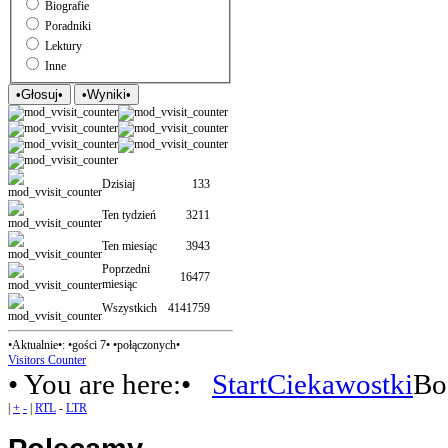
Biografie
Poradniki
Lektury
Inne
Dzisiaj
133
Ten tydzień
3211
Ten miesiąc
3943
Poprzedni
16477
miesiąc
Wszystkich
4141759
•Aktualnie•: •gości 7• •połączonych•
Visitors Counter
• You are here:•
Start
Ciekawostki
Bo
|
+
-
|
RTL
-
LTR