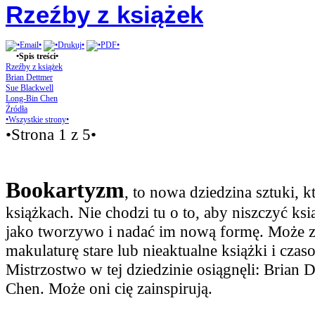
Rzeźby z książek
•Spis treści•
Rzeźby z książek
Brian Dettmer
Sue Blackwell
Long-Bin Chen
Źródła
•Wszystkie strony•
•Strona 1 z 5•
Bookartyzm
, to nowa dziedzina sztuki, k
książkach. Nie chodzi tu o to, aby niszczyć ksi
jako tworzywo i nadać im nową formę. Może z
makulaturę stare lub nieaktualne książki i cza
Mistrzostwo w tej dziedzinie osiągnęli: Brian 
Chen. Może oni cię zainspirują.