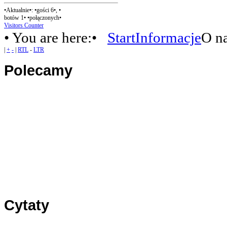
•Aktualnie•: •gości 6•, •
botów 1• •połączonych•
Visitors Counter
• You are here:•
Start
Informacje
O n
|
+
-
|
RTL
-
LTR
Polecamy
Panel1
Panel2
Panel3
Cytaty