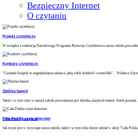
Bezpieczny Internet
O czytaniu
Projekt czytelniczy
W związku z realizacją Narodowego Programu Rozwoju Czytelnictwa nasza szkoła prowadzi 
Konkurs czytelniczy
"Czytanie książek to najpiękniejsza zabawa, jaką sobie ludzkość wymyśliła" - Wisława Szym
Zbiórka baterii
Także i w tym roku w naszej szkole prowadzona jest zbiórka zużytych baterii. Jeżeli posiada..
Cała Polska czyta dzieciom
??Previous??
•następna•
Jak to już jest w zwyczaju nasza szkoła, także i w tym roku bierze udział w akcji "Cała Polska