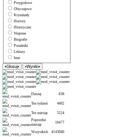
Przygodowe
Obyczajowe
Kryminały
Horrory
Historyczne
Wojenne
Biografie
Poradniki
Lektury
Inne
Dzisiaj
838
Ten tydzień
4492
Ten miesiąc
5224
Poprzedni
16477
miesiąc
Wszystkich
4143040