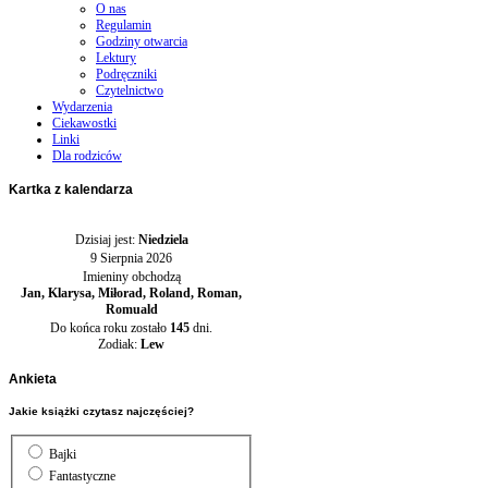
O nas
Regulamin
Godziny otwarcia
Lektury
Podręczniki
Czytelnictwo
Wydarzenia
Ciekawostki
Linki
Dla rodziców
Kartka
z kalendarza
Dzisiaj jest:
Niedziela
9 Sierpnia 2026
Imieniny obchodzą
Jan, Klarysa, Miłorad, Roland, Roman,
Romuald
Do końca roku zostało
145
dni.
Zodiak:
Lew
Ankieta
Jakie książki czytasz najczęściej?
Bajki
Fantastyczne