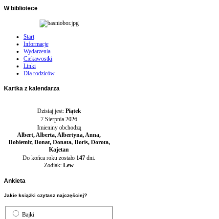
W
bibliotece
Start
Informacje
Wydarzenia
Ciekawostki
Linki
Dla rodziców
Kartka
z kalendarza
Dzisiaj jest:
Piątek
7 Sierpnia 2026
Imieniny obchodzą
Albert, Alberta, Albertyna, Anna,
Dobiemir, Donat, Donata, Doris, Dorota,
Kajetan
Do końca roku zostało
147
dni.
Zodiak:
Lew
Ankieta
Jakie książki czytasz najczęściej?
Bajki