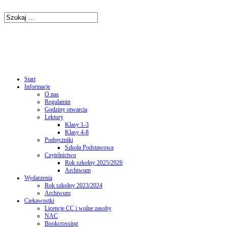
Start
Informacje
O nas
Regulamin
Godziny otwarcia
Lektury
Klasy 1-3
Klasy 4-8
Podręczniki
Szkoła Podstawowa
Czytelnictwo
Rok szkolny 2025/2026
Archiwum
Wydarzenia
Rok szkolny 2023/2024
Archiwum
Ciekawostki
Licencje CC i wolne zasoby
NAC
Bookcrossing