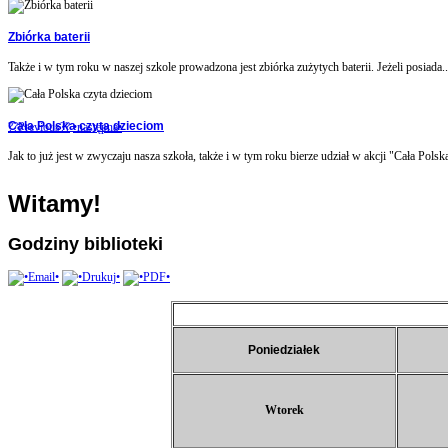
Zbiórka baterii
Także i w tym roku w naszej szkole prowadzona jest zbiórka zużytych baterii. Jeżeli posiada..
Cała Polska czyta dzieciom
??Previous??
•następna•
Jak to już jest w zwyczaju nasza szkoła, także i w tym roku bierze udział w akcji "Cała Polska
Witamy!
Godziny biblioteki
Poniedziałek
Wtorek