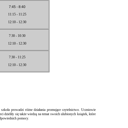
7:45 - 8:40
11:15 - 11:25
12:10 - 12:30
7:30 - 10:30
12:10 - 12:30
7:30 - 11:25
12:10 - 12:30
zkoła prowadzi różne działania promujące czytelnictwo. Uczniowie
ci dzieliły się także wiedzą na temat swoich ulubionych książek, które
odpowiednich pomocy.