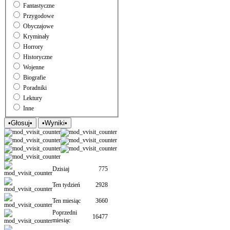
Fantastyczne
Przygodowe
Obyczajowe
Kryminały
Horrory
Historyczne
Wojenne
Biografie
Poradniki
Lektury
Inne
Dzisiaj
775
Ten tydzień
2928
Ten miesiąc
3660
Poprzedni
16477
miesiąc