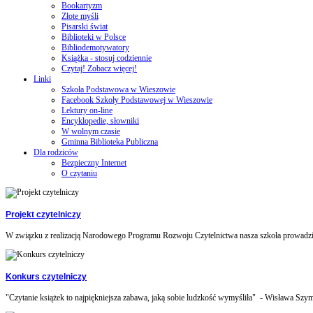
Bookartyzm
Złote myśli
Pisarski świat
Biblioteki w Polsce
Bibliodemotywatory
Książka - stosuj codziennie
Czytaj! Zobacz więcej!
Linki
Szkoła Podstawowa w Wieszowie
Facebook Szkoły Podstawowej w Wieszowie
Lektury on-line
Encyklopedie, słowniki
W wolnym czasie
Gminna Biblioteka Publiczna
Dla rodziców
Bezpieczny Internet
O czytaniu
Projekt czytelniczy
W związku z realizacją Narodowego Programu Rozwoju Czytelnictwa nasza szkoła prowadzi 
Konkurs czytelniczy
"Czytanie książek to najpiękniejsza zabawa, jaką sobie ludzkość wymyśliła" - Wisława Szym