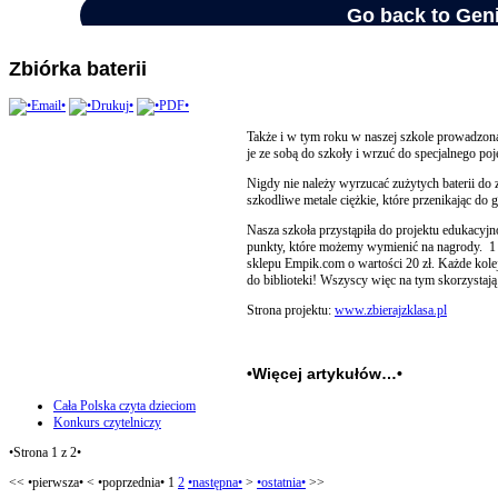
Zbiórka baterii
Także i w tym roku w naszej szkole prowadzona
je ze sobą do szkoły i wrzuć do specjalnego poj
Nigdy nie należy wyrzucać zużytych baterii 
szkodliwe metale ciężkie, które przenikając do 
Nasza szkoła przystąpiła do projektu edukacyjn
punkty, które możemy wymienić na nagrody. 1 k
sklepu Empik.com o wartości 20 zł. Każde kole
do biblioteki! Wszyscy więc na tym skorzystają
Strona projektu:
www.zbierajzklasa.pl
•Więcej artykułów…•
Cała Polska czyta dzieciom
Konkurs czytelniczy
•Strona 1 z 2•
<<
•pierwsza•
<
•poprzednia•
1
2
•następna•
>
•ostatnia•
>>